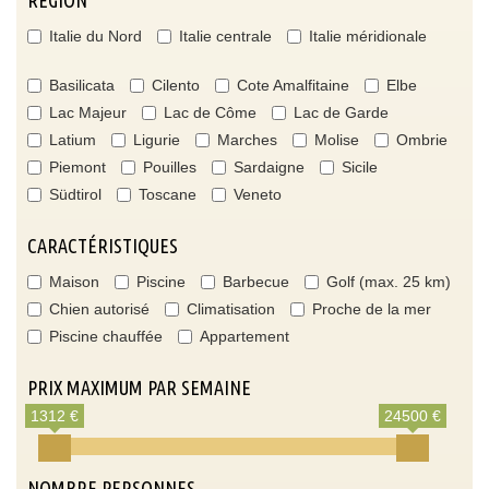
Italie du Nord
Italie centrale
Italie méridionale
Basilicata
Cilento
Cote Amalfitaine
Elbe
Lac Majeur
Lac de Côme
Lac de Garde
Latium
Ligurie
Marches
Molise
Ombrie
Piemont
Pouilles
Sardaigne
Sicile
Südtirol
Toscane
Veneto
CARACTÉRISTIQUES
Maison
Piscine
Barbecue
Golf (max. 25 km)
Chien autorisé
Climatisation
Proche de la mer
Piscine chauffée
Appartement
PRIX MAXIMUM PAR SEMAINE
1312 €
24500 €
NOMBRE PERSONNES