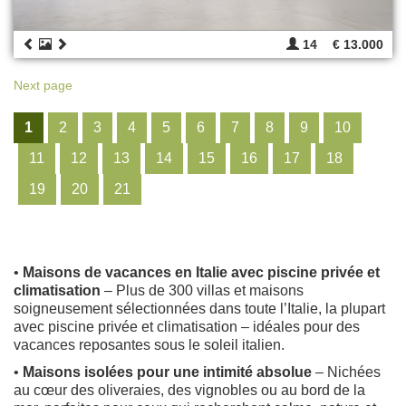
14
€ 13.000
Next page
1
2
3
4
5
6
7
8
9
10
11
12
13
14
15
16
17
18
19
20
21
•
Maisons de vacances en Italie avec piscine privée et
climatisation
– Plus de 300 villas et maisons
soigneusement sélectionnées dans toute l’Italie, la plupart
avec piscine privée et climatisation – idéales pour des
vacances reposantes sous le soleil italien.
•
Maisons isolées pour une intimité absolue
– Nichées
au cœur des oliveraies, des vignobles ou au bord de la