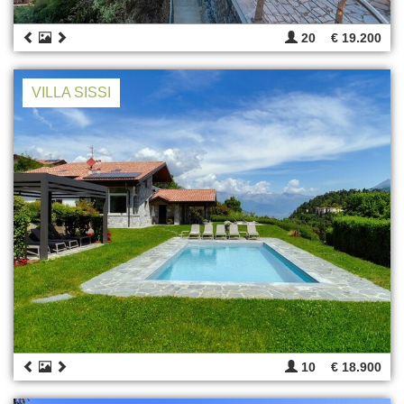
20
€ 19.200
VILLA SISSI
10
€ 18.900