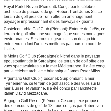
Royal Park I Roveri (Piémont): Conçu par le célèbre
architecte de parcours de golf Robert Trent Jones Sr., ce
terrain de golf près de Turin offre un aménagement
paysager impressionnant et des fairways exigeants.
Castelconturbia Golf Club (Piémont): Entouré de forêts, ce
terrain de golf offre une vue magnifique sur les montagnes
environnantes. Ses trous exigeants et son design bien
entretenu en font l'un des meilleurs parcours du nord de
l'Italie.
Is Molas Golf Club (Sardaigne): Niché dans le paysage
époustouflant de la Sardaigne, ce terrain de golf offre des
vues spectaculaires sur la mer Méditerranée. Il a été conçu
par le célèbre architecte britannique James Peter Alliss.
Argentario Golf Club (Toscane): Surplombant la mer
Tyrrhénienne, ce terrain de golf associe des vues sur la
mer à un relief vallonné. Il a été conçu par l'architecte
italien David Mezzacane.
Bogogno Golf Resort (Piémont): Ce complexe propose
deux parcours de golf de 18 trous conçus par Robert von
Hagge. La combinaison de lacs, d'arbres et de relief