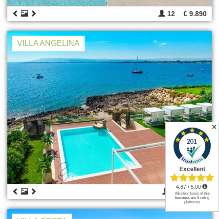
12
€ 9.890
VILLA ANGELINA
✕
8
€ 9.850