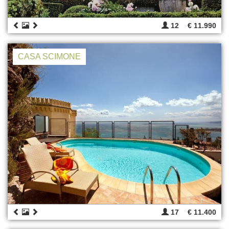
12
€ 11.990
CASA SCIMONE
17
€ 11.400