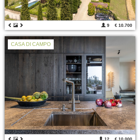
9
€ 10.700
CASA DI CAMPO
12
€ 10.000