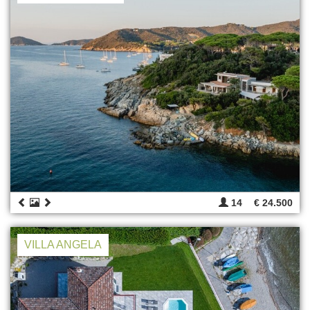
14
€ 24.500
VILLA ANGELA