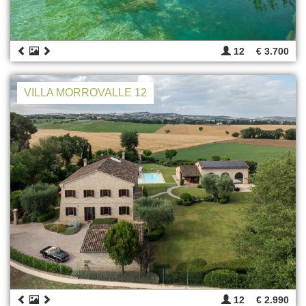
12
€ 3.700
VILLA MORROVALLE 12
12
€ 2.990