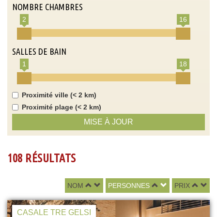
NOMBRE CHAMBRES
2
16
SALLES DE BAIN
1
18
Proximité ville (< 2 km)
Proximité plage (< 2 km)
MISE À JOUR
108 RÉSULTATS
NOM
PERSONNES
PRIX
CASALE TRE GELSI