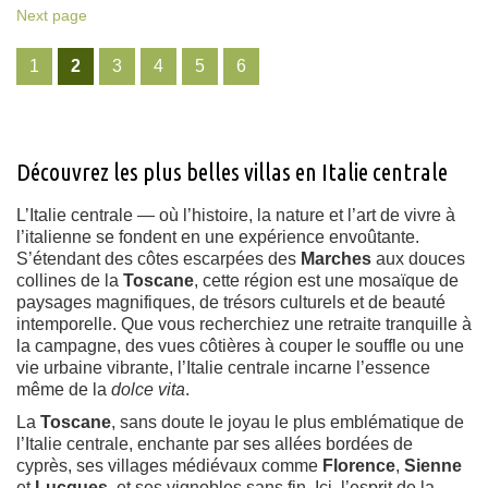
Next page
1
2
3
4
5
6
Découvrez les plus belles villas en Italie centrale
L’Italie centrale — où l’histoire, la nature et l’art de vivre à
l’italienne se fondent en une expérience envoûtante.
S’étendant des côtes escarpées des
Marches
aux douces
collines de la
Toscane
, cette région est une mosaïque de
paysages magnifiques, de trésors culturels et de beauté
intemporelle. Que vous recherchiez une retraite tranquille à
la campagne, des vues côtières à couper le souffle ou une
vie urbaine vibrante, l’Italie centrale incarne l’essence
même de la
dolce vita
.
La
Toscane
, sans doute le joyau le plus emblématique de
l’Italie centrale, enchante par ses allées bordées de
cyprès, ses villages médiévaux comme
Florence
,
Sienne
et
Lucques
, et ses vignobles sans fin. Ici, l’esprit de la