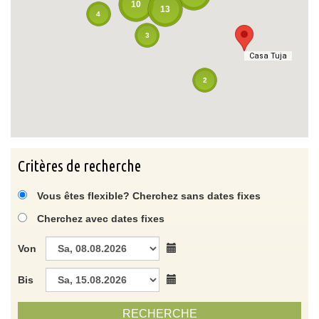
10
13
4
3
Casa Tuja
Casa Tuja
2
Critères de recherche
Vous êtes flexible? Cherchez sans dates fixes
Cherchez avec dates fixes
Von
Bis
RECHERCHE