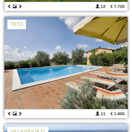
12
€ 7.725
TETO
11
€ 1.800
VILLA GIULIA 11