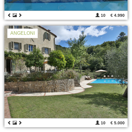
10
€ 4.990
ANGELONI
10
€ 5.000