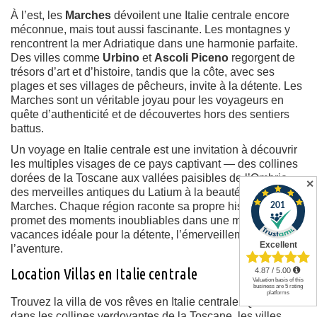
À l’est, les
Marches
dévoilent une Italie centrale encore
méconnue, mais tout aussi fascinante. Les montagnes y
rencontrent la mer Adriatique dans une harmonie parfaite.
Des villes comme
Urbino
et
Ascoli Piceno
regorgent de
trésors d’art et d’histoire, tandis que la côte, avec ses
plages et ses villages de pêcheurs, invite à la détente. Les
Marches sont un véritable joyau pour les voyageurs en
quête d’authenticité et de découvertes hors des sentiers
battus.
Un voyage en Italie centrale est une invitation à découvrir
les multiples visages de ce pays captivant — des collines
dorées de la Toscane aux vallées paisibles de l’Ombrie,
✕
des merveilles antiques du Latium à la beauté côtière des
Marches. Chaque région raconte sa propre histoire et
promet des moments inoubliables dans une maison de
vacances idéale pour la détente, l’émerveillement et
l’aventure.
Location Villas en Italie centrale
Trouvez la villa de vos rêves en Italie centrale. Que ce soit
dans les collines verdoyantes de la Toscane, les villes