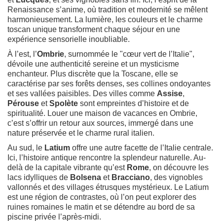
Renaissance s’anime, où tradition et modernité se mêlent
harmonieusement. La lumière, les couleurs et le charme
toscan unique transforment chaque séjour en une
expérience sensorielle inoubliable.
À l’est, l’
Ombrie
, surnommée le "cœur vert de l’Italie",
dévoile une authenticité sereine et un mysticisme
enchanteur. Plus discrète que la Toscane, elle se
caractérise par ses forêts denses, ses collines ondoyantes
et ses vallées paisibles. Des villes comme
Assise
,
Pérouse
et
Spolète
sont empreintes d’histoire et de
spiritualité. Louer une maison de vacances en Ombrie,
c’est s’offrir un retour aux sources, immergé dans une
nature préservée et le charme rural italien.
Au sud, le
Latium
offre une autre facette de l’Italie centrale.
Ici, l’histoire antique rencontre la splendeur naturelle. Au-
delà de la capitale vibrante qu’est
Rome
, on découvre les
lacs idylliques de
Bolsena
et
Bracciano
, des vignobles
vallonnés et des villages étrusques mystérieux. Le Latium
est une région de contrastes, où l’on peut explorer des
ruines romaines le matin et se détendre au bord de sa
piscine privée l’après-midi.