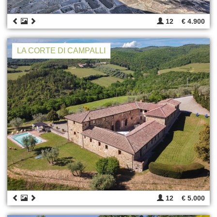
12
€ 4.900
LA CORTE DI CAMPALLI
12
€ 5.000