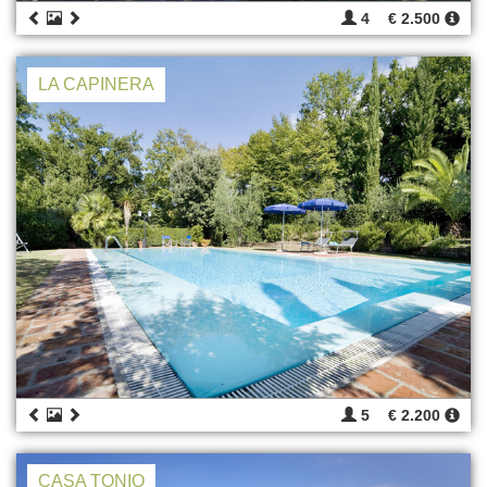
4
€ 2.500
LA CAPINERA
5
€ 2.200
CASA TONIO