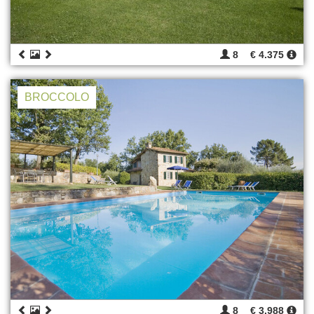
8
€ 4.375
BROCCOLO
8
€ 3.988