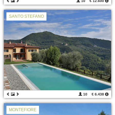
10
€ 12.600
SANTO STEFANO
10
€ 6.438
MONTEFIORE