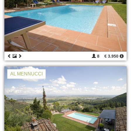
8
€ 3.950
AL MENNUCCI