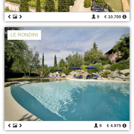
9
€ 10.700
LE RONDINI
9
€ 4.975