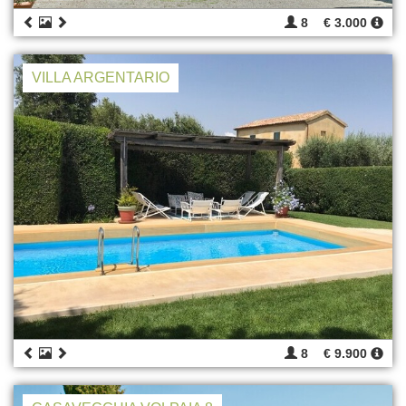
8
€ 3.000
VILLA ARGENTARIO
8
€ 9.900