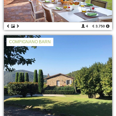
4
€ 3.750
COMPIGNANO BARN