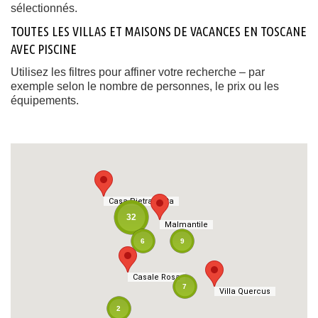
sélectionnés.
TOUTES LES VILLAS ET MAISONS DE VACANCES EN TOSCANE
AVEC PISCINE
Utilisez les filtres pour affiner votre recherche – par
exemple selon le nombre de personnes, le prix ou les
équipements.
Casa Pietrasanta
Casa Pietrasanta
32
Malmantile
Malmantile
6
9
Casale Rosa
Casale Rosa
7
Villa Quercus
Villa Quercus
2