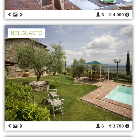
6
€ 4.000
NEL GUASTO
6
€ 3.788