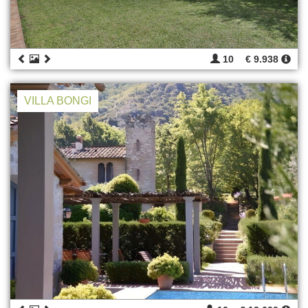
10
€ 9.938
VILLA BONGI