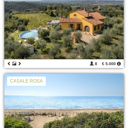
8
€ 5.000
CASALE ROSA