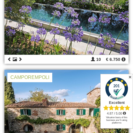
10
€ 6.750
CAMPOREMPOLI
✕