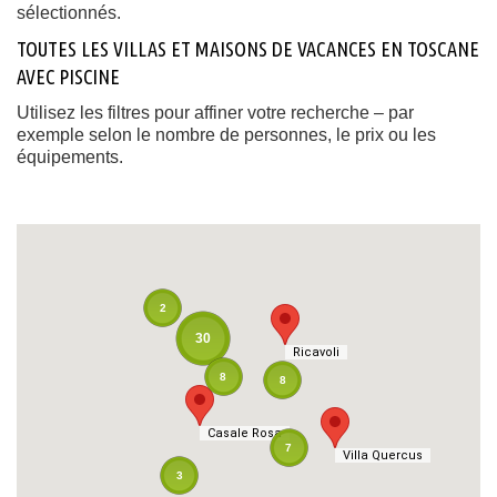
sélectionnés.
TOUTES LES VILLAS ET MAISONS DE VACANCES EN TOSCANE
AVEC PISCINE
Utilisez les filtres pour affiner votre recherche – par
exemple selon le nombre de personnes, le prix ou les
équipements.
2
30
Ricavoli
Ricavoli
8
8
Casale Rosa
Casale Rosa
7
Villa Quercus
Villa Quercus
3