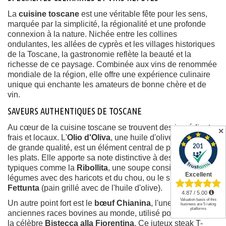
La
cuisine toscane
est une véritable fête pour les sens,
marquée par la simplicité, la régionalité et une profonde
connexion à la nature. Nichée entre les collines
ondulantes, les allées de cyprès et les villages historiques
de la Toscane, la gastronomie reflète la beauté et la
richesse de ce paysage. Combinée aux vins de renommée
mondiale de la région, elle offre une expérience culinaire
unique qui enchante les amateurs de bonne chère et de
vin.
SAVEURS AUTHENTIQUES DE TOSCANE
Au cœur de la cuisine toscane se trouvent des ingrédients
✕
frais et locaux. L'
Olio d'Oliva
, une huile d'olive extra vierge
de grande qualité, est un élément central de presque tous
les plats. Elle apporte sa note distinctive à des recettes
typiques comme la
Ribollita
, une soupe consistante de
légumes avec des haricots et du chou, ou le simple
Fettunta
(pain grillé avec de l'huile d'olive).
Un autre point fort est le
bœuf Chianina
, l'une des plus
anciennes races bovines au monde, utilisé pour préparer
la célèbre
Bistecca alla Fiorentina
. Ce juteux steak T-