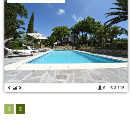
9
€ 3.115
1
2