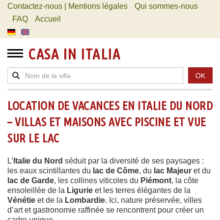
Contactez-nous | Mentions légales
Qui sommes-nous
FAQ
Accueil
CASA IN ITALIA
OK
LOCATION DE VACANCES EN ITALIE DU NORD
– VILLAS ET MAISONS AVEC PISCINE ET VUE
SUR LE LAC
L’
Italie du Nord
séduit par la diversité de ses paysages :
les eaux scintillantes du
lac de Côme
, du
lac Majeur
et du
lac de Garde
, les collines viticoles du
Piémont
, la côte
ensoleillée de la
Ligurie
et les terres élégantes de la
Vénétie
et de la
Lombardie
. Ici, nature préservée, villes
d’art et gastronomie raffinée se rencontrent pour créer un
cadre unique.