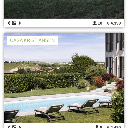
10
€ 4.390
CASA KRISTIANSEN
8
€ 4.490