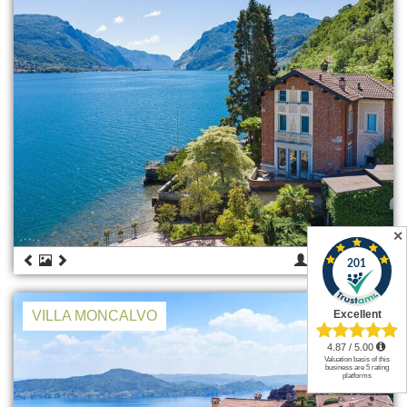
✕
10
€ 6.690
VILLA MONCALVO