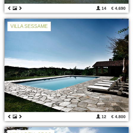
14
€ 4.690
VILLA SESSAME
12
€ 4.800