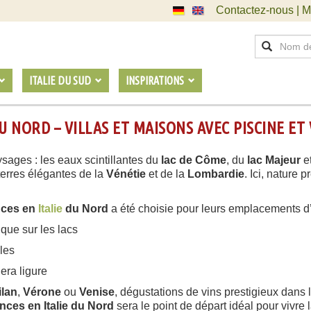
Contactez-nous | M
ITALIE DU SUD
INSPIRATIONS
U NORD – VILLAS ET MAISONS AVEC PISCINE ET 
ysages : les eaux scintillantes du
lac de Côme
, du
lac Majeur
e
terres élégantes de la
Vénétie
et de la
Lombardie
. Ici, nature 
nces en
Italie
du Nord
a été choisie pour leurs emplacements d’ex
que sur les lacs
les
era ligure
ilan
,
Vérone
ou
Venise
, dégustations de vins prestigieux dans 
nces en Italie du Nord
sera le point de départ idéal pour vivre l