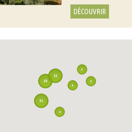
DÉCOUVRIR
2
11
19
2
4
31
4