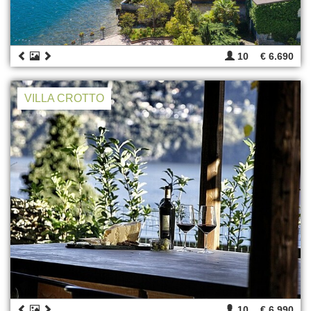
10
€ 6.690
VILLA CROTTO
10
€ 6.990