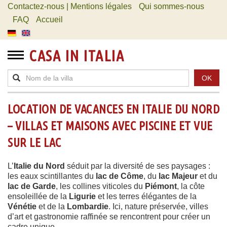
Contactez-nous | Mentions légales
Qui sommes-nous
FAQ
Accueil
CASA IN ITALIA
OK
LOCATION DE VACANCES EN ITALIE DU NORD
– VILLAS ET MAISONS AVEC PISCINE ET VUE
SUR LE LAC
L’
Italie du Nord
séduit par la diversité de ses paysages :
les eaux scintillantes du
lac de Côme
, du
lac Majeur
et du
lac de Garde
, les collines viticoles du
Piémont
, la côte
ensoleillée de la
Ligurie
et les terres élégantes de la
Vénétie
et de la
Lombardie
. Ici, nature préservée, villes
d’art et gastronomie raffinée se rencontrent pour créer un
cadre unique.