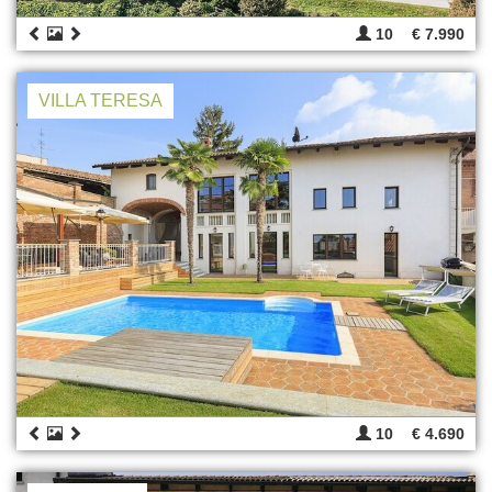
10
€ 7.990
VILLA TERESA
10
€ 4.690