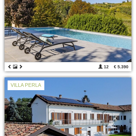
12
€ 5.390
VILLA PERLA