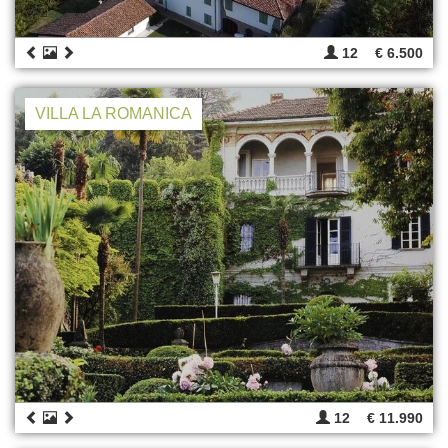
12
€ 6.500
VILLA LA ROMANICA
12
€ 11.990