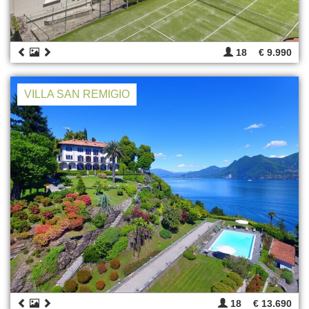
18
€ 9.990
VILLA SAN REMIGIO
18
€ 13.690