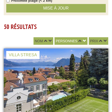
Proximité plage (< 2 km)
MISE À JOUR
50 RÉSULTATS
NOM
PERSONNES
PRIX
VILLA STRESA