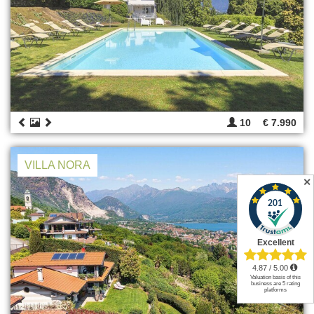
10
€ 7.990
VILLA NORA
✕