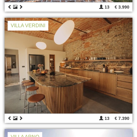
13
€ 3.990
VILLA VERDINI
13
€ 7.390
VILLA ARNO