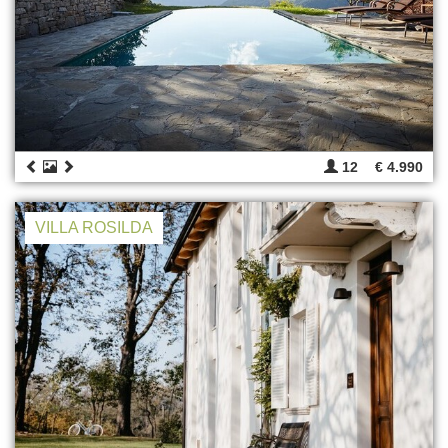
12
€ 4.990
VILLA ROSILDA