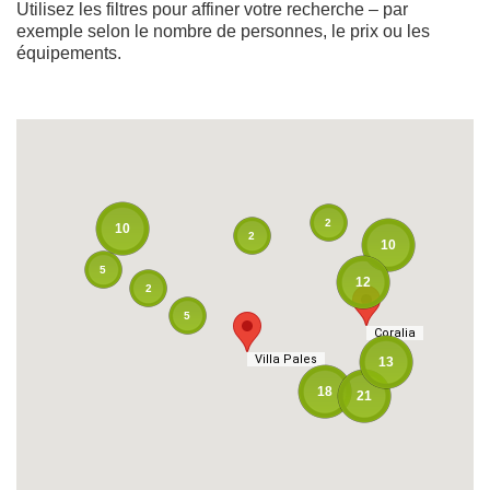
Utilisez les filtres pour affiner votre recherche – par
exemple selon le nombre de personnes, le prix ou les
équipements.
2
10
2
10
5
12
2
5
Coralia
Coralia
Villa Pales
Villa Pales
13
18
21