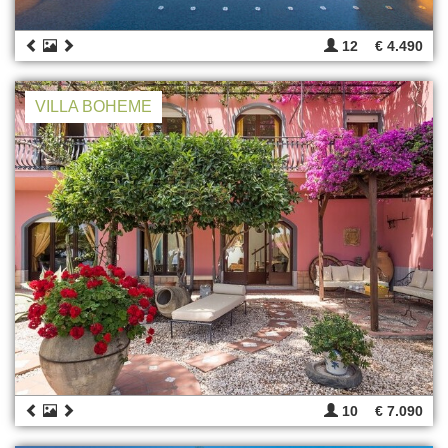
12
€ 4.490
VILLA BOHEME
10
€ 7.090