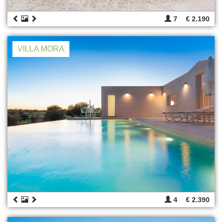
7
€ 2.190
VILLA MORA
4
€ 2.390