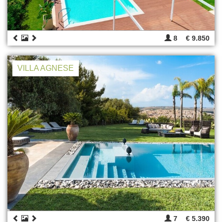
8
€ 9.850
VILLA AGNESE
7
€ 5.390