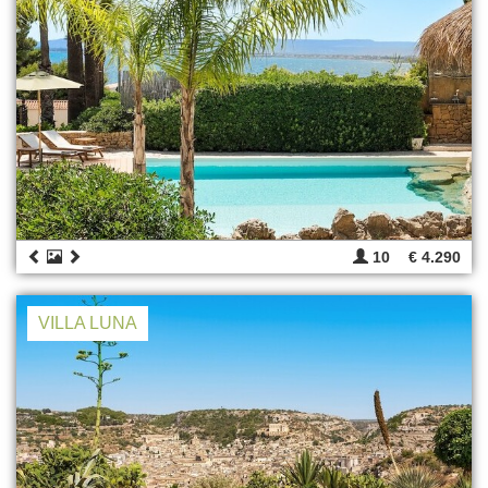
10
€ 4.290
VILLA LUNA