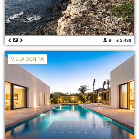
6
€ 2.490
VILLA BONITA