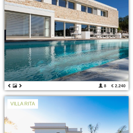
8
€ 2.240
VILLA RITA