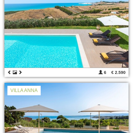
6
€ 2.590
VILLA ANNA