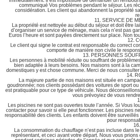
immédiatement. Il est impossible de demander un remboursem
communiqué Vos problèmes pendant le séjour. Les récla
considération. Les client qui abandonnent la propriété san
r
11. SERVICE DE 
La propriété est nettoyée au début du séjour et doit être la
d’organiser un service de ménage, mais cela n’est pas garan
Euros l’heure et sont payées directement sur place. Non tou
12.
Le client qui signe le contrat est responsable du correct 
comporte de manière non civile le responsa
13. PERSONNES SOUF
Les personnes à mobilité réduite ou souffrant de problèmes
bien adaptée à leurs besoins. Nos maisons sont à la cam
domestiques y est chose commune. Merci de nous consulter si
14. 
La majeure partie de nos maisons est située en campag
goudronnée; nos clients possèdant des voitures de sport ou “
est pratiquable pour ce type de véhicule. Nous déconseillons 
vous prévoyiez de vous rendre 
1
Les piscines ne sont pas ouvertes toute l’année. Si Vous lo
contacter pour savoir si elle peut fonctionner. Les piscines ne
responsabilité des clients. Les enfants doivent être surveill
pour responsab
16
La consommation du chauffage n’est pas incluse dans le pr
représentant, et ceci avant votre départ. Nous vous prions de