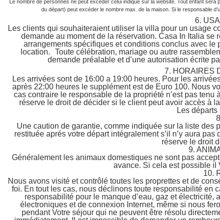
Le nombre de personnes ne peut excéder celui indiqué sur la website.
Tout enfant sera p
du départ) peut excéder le nombre max. de la maison.
Si le responsable d’
6. US
Les clients qui souhaiteraient utiliser la villa pour un usage 
demande au moment de la réservation. Casa In Italia se ré
arrangements spécifiques et conditions conclus avec le pr
location. Toute célébration, mariage ou autre rassemblement
demande préalable et d’une autorisation écrite par 
7. HORAIRES 
Les arrivées sont de 16:00 a 19:00 heures. Pour les arrivé
après 22:00 heures le supplément est de Euro 100. Nous vo
cas contraire le responsable de la propriété n’est pas tenu 
réserve le droit de décider si le client peut avoir accès à l
Les départs 
Une caution de garantie, comme indiquée sur la liste des p
restituée aprés votre départ intégralement s’il n’y aura pa
réserve le droit d
9. ANI
Généralement les animaux domestiques ne sont pas accepté
avance. Si cela est possible 
10.
Nous avons visité et contrôlé toutes les proprettes et de con
foi. En tout les cas, nous déclinons toute responsabilité en
responsabilité pour le manque d’eau, gaz et électricité, 
électroniques et de connexion Internet, même si nous fe
pendant Votre séjour qui ne peuvent être résolu directem