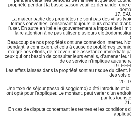
pendant certaines périodes de l’année et que son coût e
propriété pendant la basse saison,veuillez demander une e
deman
17. EA
La majeur partie des propriétés ne sont pas des villas typ
fermes converties, conservant toujours leurs charme d’ant
l’user. En autre en Italie le gouvernement a imposé des limi
faire attention à ne pas utiliser plusieurs elettrodomestiq
1
Beaucoup de nos propriétés ont une connexion Internet. Not
pendant la connexion, et cela à cause de problèmes techniqu
malgré nos efforts, de recevoir une assistance immédiate par
ceux qui ont besoin de consulter leurs emails, d’amener leur 
de ce service n’implique aucune res
19. EF
Les effets laissés dans la propriété sont au risque du client. 
des vols o
20. 
Une taxe de séjour (tassa di soggiorno) a été introduite et l
ont opté pour l'appliquer. Le montant, peut varier d'un endroit
par les tourist
21
En cas de dispute concernant les termes et les conditions d
appliqué