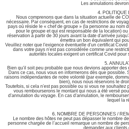
Les annulations devron
4. POLITIQUE
Nous comprenons que dans la situation actuelle de COVID
nécessaire. Par conséquent, en cas de restrictions de voyage
pays où réside le « chef de groupe » (la personne au nom de
pour le groupe et qui est responsable de la location) ou 
réservation à partir de 30 jours avant la date d'arrivée jus
émettra un bon équivalent qui pour
Veuillez noter que l'exigence éventuelle d'un certificat Covid 
dans votre pays n'est pas considérée comme une restricti
autorités locales exigent un certificat Covid pou
5. ANNULA
Bien qu'il soit peu probable que nous devions apporter des 
Dans ce cas, nous vous en informerons dès que possible. Si
raisons indépendantes de notre volonté (par exemple, dommage
bien), nous nous réservons le droi
Toutefois, si cela n'est pas possible ou si vous ne souhaitez
vous rembourserons le montant qui nous a été versé pour
d'annulation du voyage. En cas d'annulation, le rembourse
lequel la 
6. NOMBRE DE PERSONNES / RE
Le nombre des hôtes ne peut pas dépasser le nombre de p
personne chargée de l’accueil remarque un nombre de person
demander aux clients 