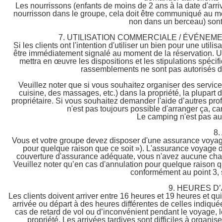
Les nourrissons (enfants de moins de 2 ans à la date d'arri
nourrisson dans le groupe, cela doit être communiqué au mo
non dans un berceau) sont
7. UTILISATION COMMERCIALE / ÉVÉNEM
Si les clients ont l'intention d'utiliser un bien pour une u
être immédiatement signalé au moment de la réservation. Une 
mettra en œuvre les dispositions et les stipulations spécif
rassemblements ne sont pas autorisés dan
Veuillez noter que si vous souhaitez organiser des servic
cuisine, des massages, etc.) dans la propriété, la plupart
propriétaire. Si vous souhaitez demander l'aide d’autres pro
n'est pas toujours possible d'arranger ça, ca
Le camping n'est pas auto
8
Vous et votre groupe devez disposer d'une assurance voyag
pour quelque raison que ce soit »). L'assurance voyage d
couverture d'assurance adéquate, vous n'avez aucune chan
Veuillez noter qu’en cas d'annulation pour quelque raison qu
conformément au point 3, 
9. HEURES D
Les clients doivent arriver entre 16 heures et 19 heures et qu
arrivée ou départ à des heures différentes de celles indiquée
cas de retard de vol ou d’inconvénient pendant le voyage, l
propriété. Les arrivées tardives sont difficiles à organis