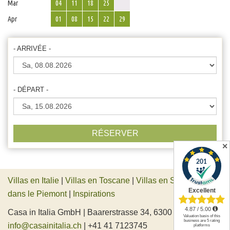
Mar
04
11
18
25
Apr
01
08
15
22
29
- ARRIVÉE -
- DÉPART -
RÉSERVER
✕
Villas en Italie
|
Villas en Toscane
|
Villas en Sicile
|
Villas
dans le Piemont
|
Inspirations
Casa in Italia GmbH | Baarerstrasse 34, 6300 Zug, Suisse |
info@casainitalia.ch
| +41 41 7123745