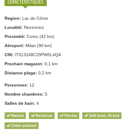
CARACTÉRISTIQUES
Region:
Lac de Côme
Localité:
Rezzonico
Proximité:
Como (42 km)
Aéroport:
Milan (90 km)
CIN:
IT013248C29PW5L4QA
Prochain magasin:
0,1 km
Distance plage:
0,2 km
Personnes:
12
Nombre chambres:
5
Salles de bain:
4
Maison
Barbecue
Piscine
Golf (max. 25 km)
Chien autorisé