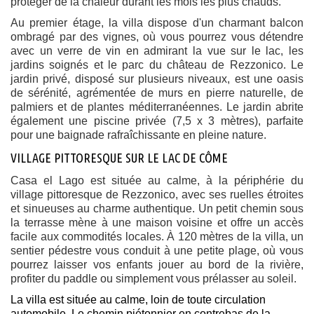
protéger de la chaleur durant les mois les plus chauds.
Au premier étage, la villa dispose d'un charmant balcon
ombragé par des vignes, où vous pourrez vous détendre
avec un verre de vin en admirant la vue sur le lac, les
jardins soignés et le parc du château de Rezzonico. Le
jardin privé, disposé sur plusieurs niveaux, est une oasis
de sérénité, agrémentée de murs en pierre naturelle, de
palmiers et de plantes méditerranéennes. Le jardin abrite
également une piscine privée (7,5 x 3 mètres), parfaite
pour une baignade rafraîchissante en pleine nature.
VILLAGE PITTORESQUE SUR LE LAC DE CÔME
Casa el Lago est située au calme, à la périphérie du
village pittoresque de Rezzonico, avec ses ruelles étroites
et sinueuses au charme authentique. Un petit chemin sous
la terrasse mène à une maison voisine et offre un accès
facile aux commodités locales. À 120 mètres de la villa, un
sentier pédestre vous conduit à une petite plage, où vous
pourrez laisser vos enfants jouer au bord de la rivière,
profiter du paddle ou simplement vous prélasser au soleil.
La villa est située au calme, loin de toute circulation
automobile. Le chemin piétonnier en contrebas de la