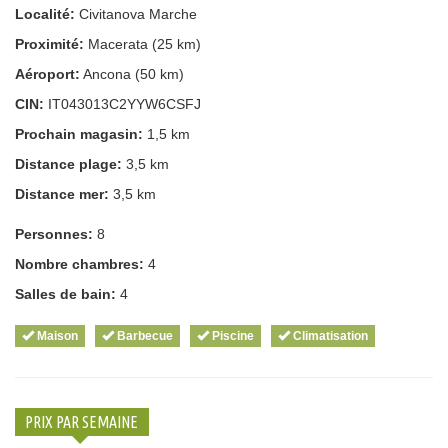
Localité:
Civitanova Marche
Proximité:
Macerata (25 km)
Aéroport:
Ancona (50 km)
CIN:
IT043013C2YYW6CSFJ
Prochain magasin:
1,5 km
Distance plage:
3,5 km
Distance mer:
3,5 km
Personnes:
8
Nombre chambres:
4
Salles de bain:
4
Maison
Barbecue
Piscine
Climatisation
PRIX PAR SEMAINE