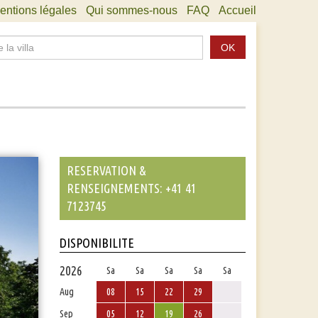
entions légales
Qui sommes-nous
FAQ
Accueil
OK
RESERVATION &
RENSEIGNEMENTS: +41 41
7123745
DISPONIBILITE
2026
Sa
Sa
Sa
Sa
Sa
Aug
08
15
22
29
Sep
05
12
19
26