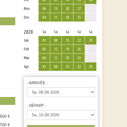
Nov
06
13
20
27
Dec
04
11
18
25
2028
Sa
Sa
Sa
Sa
Sa
Jan
01
08
15
22
29
Feb
05
12
19
26
Mar
04
11
18
25
Apr
01
08
15
22
29
- ARRIVÉE -
- DÉPART -
.500 €
.700 €