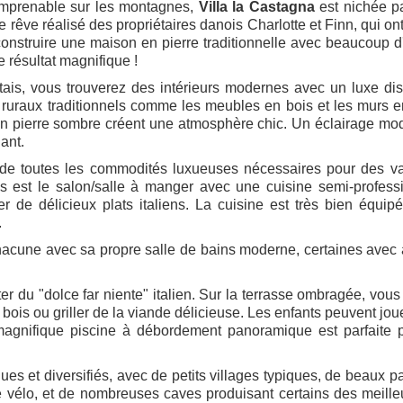
 imprenable sur les montagnes,
Villa la Castagna
est nichée p
e rêve réalisé des propriétaires danois Charlotte et Finn, qui on
 construire une maison en pierre traditionnelle avec beaucoup 
e résultat magnifique !
tais, vous trouverez des intérieurs modernes avec un luxe dis
uraux traditionnels comme les meubles en bois et les murs e
 en pierre sombre créent une atmosphère chic. Un éclairage mo
ant.
ée de toutes les commodités luxueuses nécessaires pour des 
 est le salon/salle à manger avec une cuisine semi-professi
r de délicieux plats italiens. La cuisine est très bien équip
.
chacune avec sa propre salle de bains moderne, certaines avec
iter du "dolce far niente" italien. Sur la terrasse ombragée, vou
bois ou griller de la viande délicieuse. Les enfants peuvent joue
magnifique piscine à débordement panoramique est parfaite 
ues et diversifiés, avec de petits villages typiques, de beaux 
 vélo, et de nombreuses caves produisant certains des meille