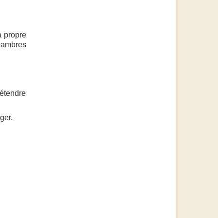
a propre
chambres
détendre
ger.