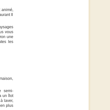
t animé,
aurant Il
paysages
ous vous
iron une
tes les
 maison,
e semi-
 un îlot
à laver,
ien plus