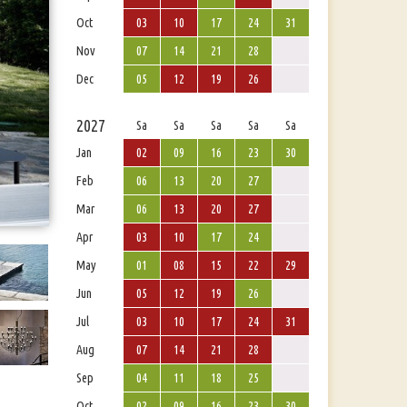
Oct
03
10
17
24
31
Nov
07
14
21
28
Dec
05
12
19
26
2027
Sa
Sa
Sa
Sa
Sa
Jan
02
09
16
23
30
Feb
06
13
20
27
Mar
06
13
20
27
Apr
03
10
17
24
May
01
08
15
22
29
Jun
05
12
19
26
Jul
03
10
17
24
31
Aug
07
14
21
28
Sep
04
11
18
25
Oct
02
09
16
23
30