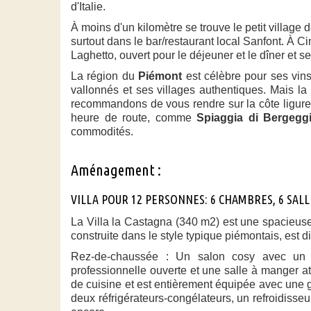
d'Italie.
À moins d'un kilomètre se trouve le petit village 
surtout dans le bar/restaurant local Sanfont. À Cima
Laghetto, ouvert pour le déjeuner et le dîner et s
La région du
Piémont
est célèbre pour ses vins
vallonnés et ses villages authentiques. Mais la
recommandons de vous rendre sur la côte ligure 
heure de route, comme
Spiaggia di Bergegg
commodités.
Aménagement :
VILLA POUR 12 PERSONNES: 6 CHAMBRES, 6 SALL
La Villa la Castagna (340 m2) est une spacieus
construite dans le style typique piémontais, est d
Rez-de-chaussée : Un salon cosy avec un c
professionnelle ouverte et une salle à manger at
de cuisine et est entièrement équipée avec une 
deux réfrigérateurs-congélateurs, un refroidisse