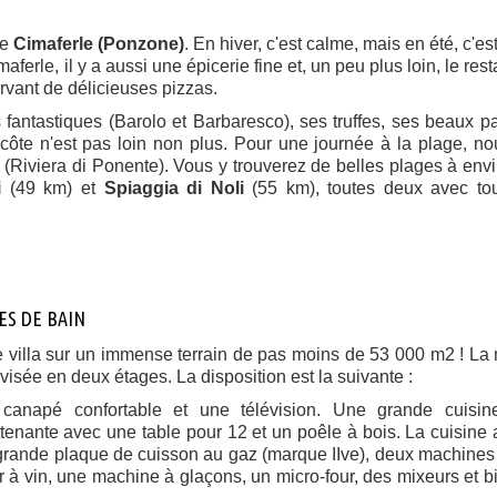
de
Cimaferle (Ponzone)
. En hiver, c'est calme, mais en été, c'es
ferle, il y a aussi une épicerie fine et, un peu plus loin, le rest
ervant de délicieuses pizzas.
 fantastiques (Barolo et Barbaresco), ses truffes, ses beaux 
 côte n'est pas loin non plus. Pour une journée à la plage, n
(Riviera di Ponente). Vous y trouverez de belles plages à env
i
(49 km) et
Spiaggia di Noli
(55 km), toutes deux avec tou
ES DE BAIN
e villa sur un immense terrain de pas moins de 53 000 m2 ! La
ivisée en deux étages. La disposition est la suivante :
anapé confortable et une télévision. Une grande cuisin
tenante avec une table pour 12 et un poêle à bois. La cuisine a
grande plaque de cuisson au gaz (marque IIve), deux machines 
ur à vin, une machine à glaçons, un micro-four, des mixeurs et b