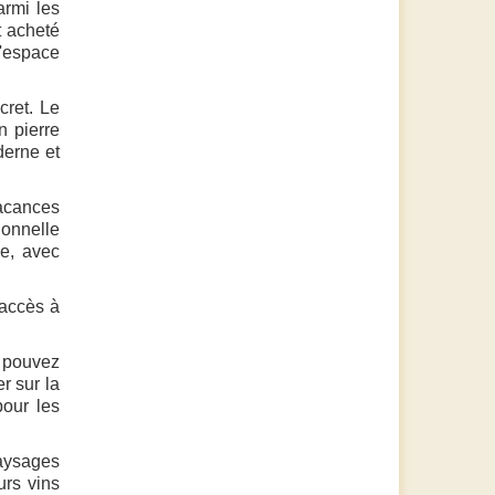
armi les
t acheté
d'espace
cret. Le
n pierre
derne et
vacances
onnelle
ée, avec
 accès à
s pouvez
r sur la
pour les
paysages
urs vins