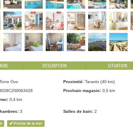
AINE
DESCRIPTION
SITUATION
Torre Ovo
Proximité:
Taranto (40 km)
3028C200063428
Prochain magasin:
0,5 km
mer:
0,4 km
hambres:
3
Salles de bain:
2
on
Proche de la mer