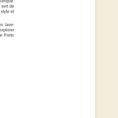
 unique.
 sert de
style et
un lave-
explorer
me Porto