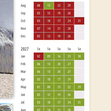
Aug
08
15
22
29
Sep
05
12
19
26
Oct
03
10
17
24
31
Nov
07
14
21
28
Dec
05
12
19
26
2027
Sa
Sa
Sa
Sa
Sa
Jan
02
09
16
23
30
Feb
06
13
20
27
Mar
06
13
20
27
Apr
03
10
17
24
May
01
08
15
22
29
Jun
05
12
19
26
Jul
03
10
17
24
31
Aug
07
14
21
28