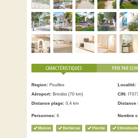
CARACTÉRISTIQUES
PRIX PAR SEM
Region:
Pouilles
Localité:
Aéroport:
Brindisi (70 km)
CIN:
IT07
Distance plage:
0,4 km
Distance 
Personnes:
6
Nombre c
Maison
Barbecue
Piscine
Climatisati