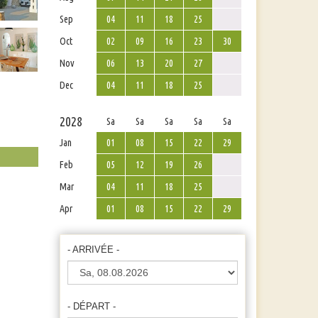
Sep
04
11
18
25
Oct
02
09
16
23
30
Nov
06
13
20
27
Dec
04
11
18
25
2028
Sa
Sa
Sa
Sa
Sa
Jan
01
08
15
22
29
Feb
05
12
19
26
Mar
04
11
18
25
Apr
01
08
15
22
29
- ARRIVÉE -
- DÉPART -