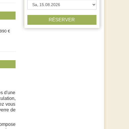
RÉSERVER
.990 €
ès d'une
ulation,
rez vous
verre de
 compose