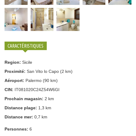
CARACTÉRISTIQUES
Region:
Sicile
Proximité:
San Vito lo Capo (2 km)
Aéroport:
Palermo (90 km)
CIN:
IT081020C24Z54W6GI
Prochain magasin:
2 km
Distance plage:
1,3 km
Distance mer:
0,7 km
Personnes:
6