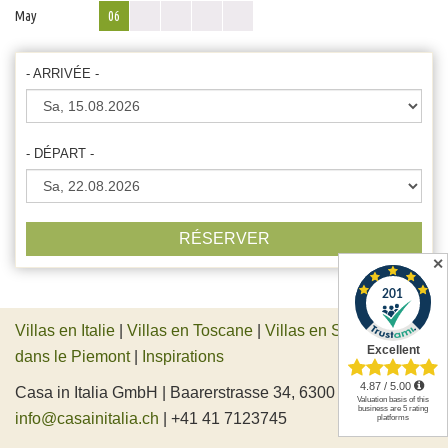
May
06
- ARRIVÉE -
- DÉPART -
RÉSERVER
✕
Villas en Italie
|
Villas en Toscane
|
Villas en Sicile
|
Villas
dans le Piemont
|
Inspirations
Casa in Italia GmbH | Baarerstrasse 34, 6300 Zug, Suisse |
info@casainitalia.ch
| +41 41 7123745