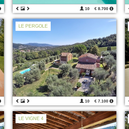
10
€ 8.700
LE PERGOLE
10
€ 7.100
LE VIGNE 4