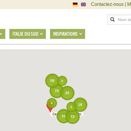
Contactez-nous | M
ITALIE DU SUD
INSPIRATIONS
59
5
70
25
6
18
2
Casa dei Lentischi
Casa dei Lentischi
31
72