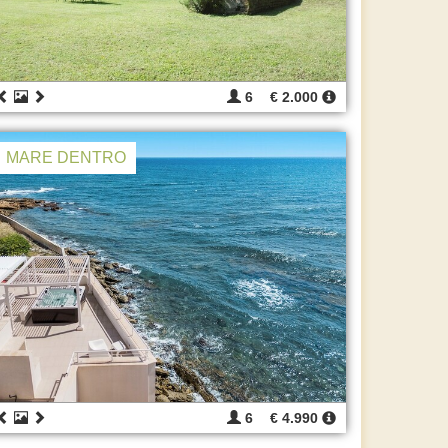
6
€ 2.000
MARE DENTRO
6
€ 4.990