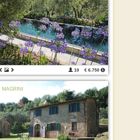
10
€ 6.750
MAGRINI