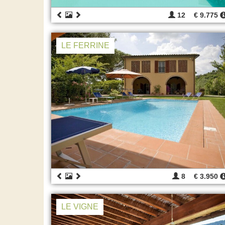
12
€ 9.775
LE FERRINE
8
€ 3.950
LE VIGNE