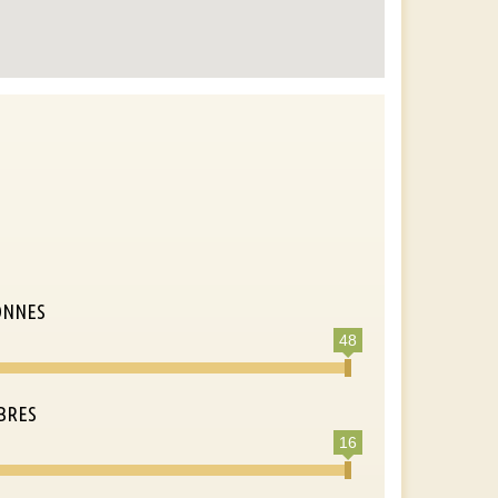
ONNES
48
BRES
16