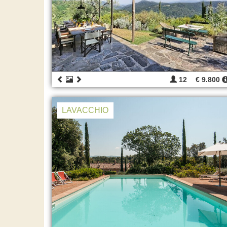
12
€ 9.800
LAVACCHIO