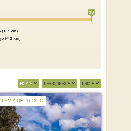
18
e (< 2 km)
ge (< 2 km)
NOM
PERSONNES
PRIX
LAMIA DEL RICCIO