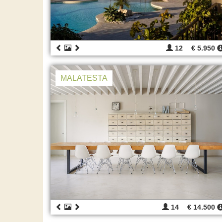
12
€ 5.950
MALATESTA
14
€ 14.500