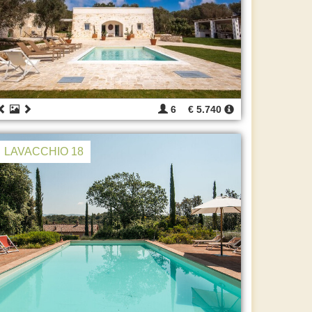
6
€ 5.740
LAVACCHIO 18