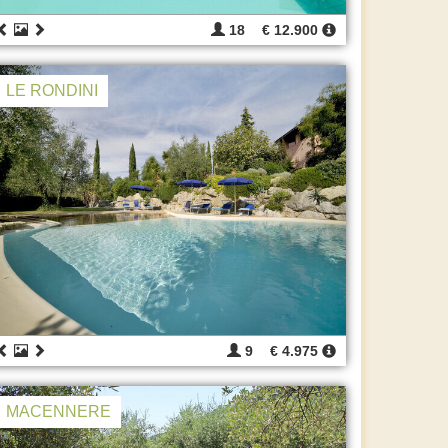
18
€ 12.900
LE RONDINI
9
€ 4.975
MACENNERE