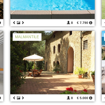
8
€ 7.790
MALMANTILE
8
€ 5.000