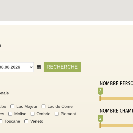
s
RECHERCHE
NOMBRE PERS
3
onale
lbe
Lac Majeur
Lac de Côme
NOMBRE CHAM
es
Molise
Ombrie
Piemont
2
Toscane
Veneto