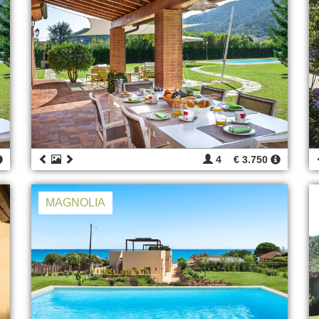
4
€ 3.750
MAGNOLIA