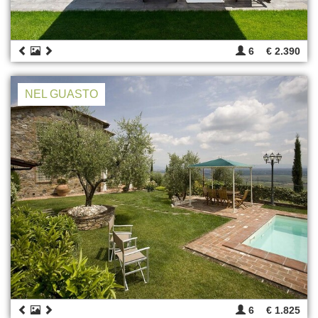
6
€ 2.390
NEL GUASTO
6
€ 1.825