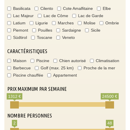
Basilicata
Cilento
Cote Amalfitaine
Elbe
Lac Majeur
Lac de Côme
Lac de Garde
Latium
Ligurie
Marches
Molise
Ombrie
Piemont
Pouilles
Sardaigne
Sicile
Südtirol
Toscane
Veneto
CARACTÉRISTIQUES
Maison
Piscine
Chien autorisé
Climatisation
Barbecue
Golf (max. 25 km)
Proche de la mer
Piscine chauffée
Appartement
PRIX MAXIMUM PAR SEMAINE
1312 €
24500 €
NOMBRE PERSONNES
2
48