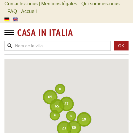
Contactez-nous | Mentions légales
Qui sommes-nous
FAQ
Accueil
CASA IN ITALIA
OK
8
65
37
65
6
6
19
80
23