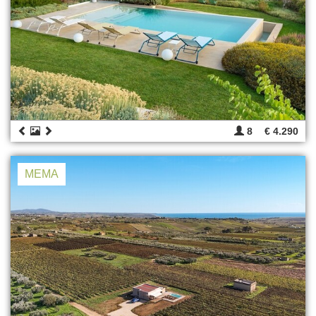
8
€ 4.290
MEMA