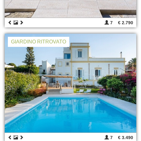
7
€ 2.790
GIARDINO RITROVATO
7
€ 3.490