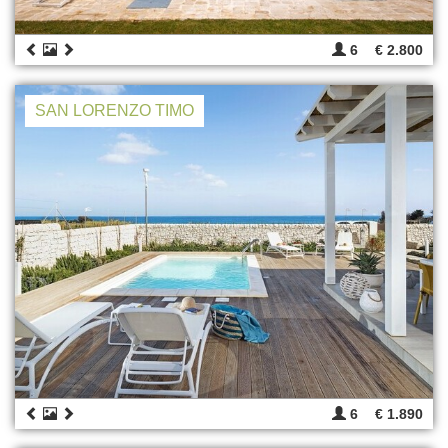
6
€ 2.800
SAN LORENZO TIMO
6
€ 1.890