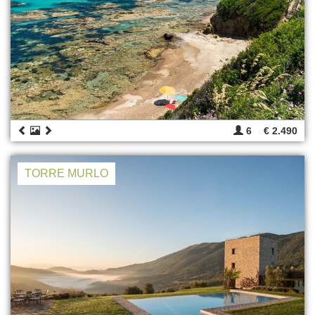
6
€ 2.490
TORRE MURLO