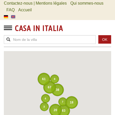
Contactez-nous | Mentions légales
Qui sommes-nous
FAQ
Accueil
CASA IN ITALIA
OK
61
8
67
38
4
7
18
3
20
83