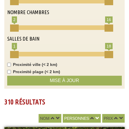
NOMBRE CHAMBRES
2
16
SALLES DE BAIN
1
18
Proximité ville (< 2 km)
Proximité plage (< 2 km)
MISE À JOUR
310 RÉSULTATS
NOM
PERSONNES
PRIX