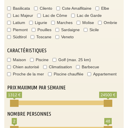
Basilicata
Cilento
Cote Amalfitaine
Elbe
Lac Majeur
Lac de Côme
Lac de Garde
Latium
Ligurie
Marches
Molise
Ombrie
Piemont
Pouilles
Sardaigne
Sicile
Südtirol
Toscane
Veneto
CARACTÉRISTIQUES
Maison
Piscine
Golf (max. 25 km)
Chien autorisé
Climatisation
Barbecue
Proche de la mer
Piscine chauffée
Appartement
PRIX MAXIMUM PAR SEMAINE
1312 €
24500 €
NOMBRE PERSONNES
2
48