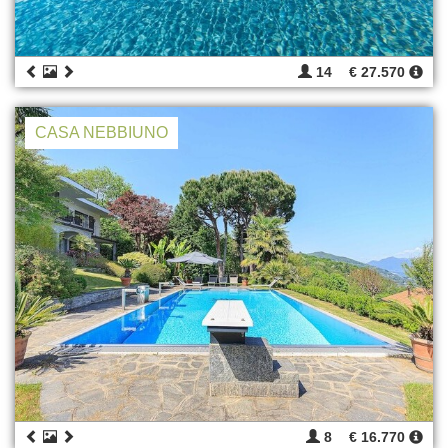
14
€ 27.570
CASA NEBBIUNO
8
€ 16.770