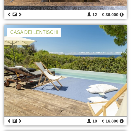
12
€ 36.000
CASA DEI LENTISCHI
10
€ 16.800