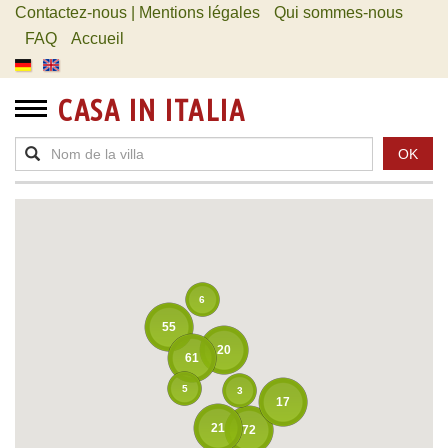
Contactez-nous | Mentions légales
Qui sommes-nous
FAQ
Accueil
CASA IN ITALIA
OK
6
55
20
61
5
3
17
21
72