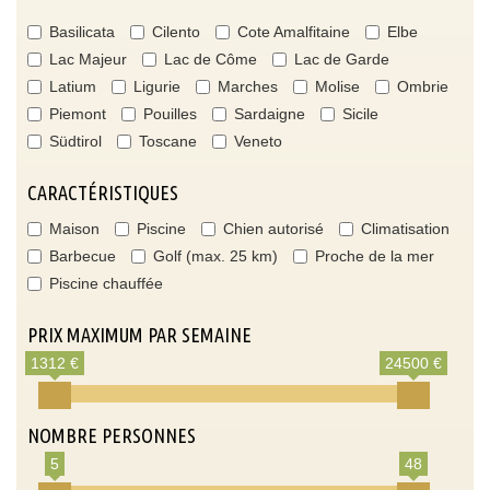
Basilicata
Cilento
Cote Amalfitaine
Elbe
Lac Majeur
Lac de Côme
Lac de Garde
Latium
Ligurie
Marches
Molise
Ombrie
Piemont
Pouilles
Sardaigne
Sicile
Südtirol
Toscane
Veneto
CARACTÉRISTIQUES
Maison
Piscine
Chien autorisé
Climatisation
Barbecue
Golf (max. 25 km)
Proche de la mer
Piscine chauffée
PRIX MAXIMUM PAR SEMAINE
1312 €
24500 €
NOMBRE PERSONNES
5
48